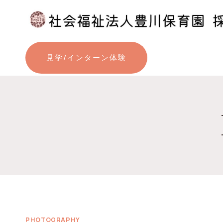
内
容
を
ス
見学/インターン体験
キ
ッ
プ
PHOTOGRAPHY