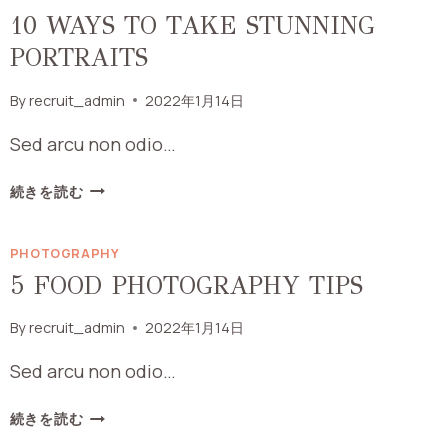
10 WAYS TO TAKE STUNNING
PORTRAITS
By
recruit_admin
2022年1月14日
Sed arcu non odio…
10
続きを読む
WAYS
TO
PHOTOGRAPHY
TAKE
STUNNING
5 FOOD PHOTOGRAPHY TIPS
PORTRAITS
By
recruit_admin
2022年1月14日
Sed arcu non odio…
5
続きを読む
FOOD